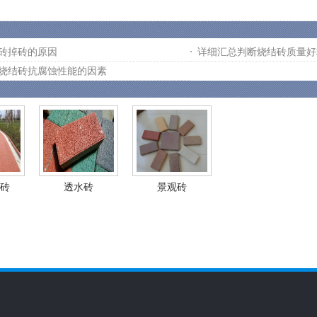
砖掉砖的原因
详细汇总判断烧结砖质量好
烧结砖抗腐蚀性能的因素
砖
透水砖
景观砖