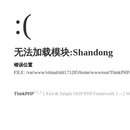
:(
无法加载模块:Shandong
错误位置
FILE: /var/www/virtual/nhl171285/home/wwwroot/ThinkPH
3.1.3
ThinkPHP
{ Fast & Simple OOP PHP Framework } -- 