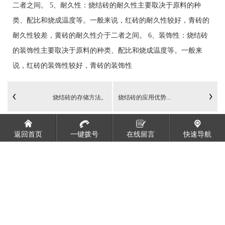
二者之间。 5、耐久性：烧结砖的耐久性主要取决于原料的种
类、配比和烧成温度等。一般来说，红砖的耐久性较好，青砖的
耐久性较差，黄砖的耐久性介于二者之间。 6、装饰性：烧结砖
的装饰性主要取决于原料的种类、配比和烧成温度等。一般来
说，红砖的装饰性较好，青砖的装饰性
烧结砖的存储方法。
烧结砖的应用优势...
返回首页
一键拨号
在线留言
快速导航