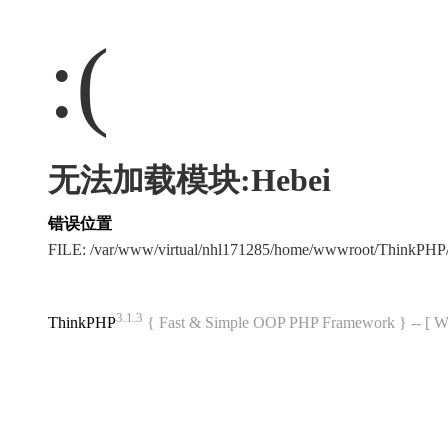
:(
无法加载模块:Hebei
错误位置
FILE: /var/www/virtual/nhl171285/home/wwwroot/ThinkPH
3.1.3
ThinkPHP
{ Fast & Simple OOP PHP Framework } -- 